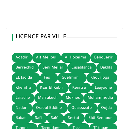
LICENCE PAR VILLE
Agadir
Ait Melloul
Al Hoceima
Benguerir
Berrechid
Béni Mellal
Casablanca
Dakhla
EL Jadida
Fès
Guelmim
Khouribga
Khénifra
Ksar El Kébir
Kénitra
Laayoune
Larache
Marrakech
Meknès
Mohammedia
Nador
Ossoul Eddine
Ouarzazate
Oujda
Rabat
Safi
Salé
Settat
Sidi Bennour
Tanger
Taroudant
Taza
Tétouan