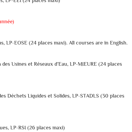
es, LP-EEI (24 places maxi)
 année)
, LP-EOSE (24 places maxi). All courses are in English.
ion des Usines et Réseaux d’Eau, LP-MIEURE (24 places
 des Déchets Liquides et Solides, LP-STADLS (30 places
ues, LP-RSI (26 places maxi)