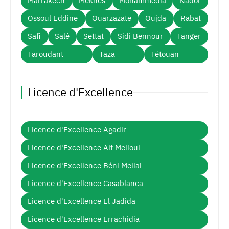
Marrakech
Meknès
Mohammedia
Nador
Ossoul Eddine
Ouarzazate
Oujda
Rabat
Safi
Salé
Settat
Sidi Bennour
Tanger
Taroudant
Taza
Tétouan
Licence d'Excellence
Licence d'Excellence Agadir
Licence d'Excellence Ait Melloul
Licence d'Excellence Béni Mellal
Licence d'Excellence Casablanca
Licence d'Excellence El Jadida
Licence d'Excellence Errachidia