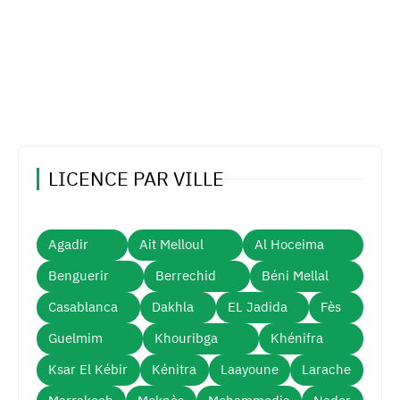
LICENCE PAR VILLE
Agadir
Ait Melloul
Al Hoceima
Benguerir
Berrechid
Béni Mellal
Casablanca
Dakhla
EL Jadida
Fès
Guelmim
Khouribga
Khénifra
Ksar El Kébir
Kénitra
Laayoune
Larache