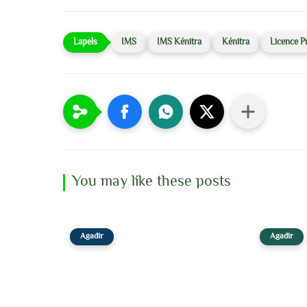
IMS
IMS Kénitra
Kénitra
Licence P
You may like these posts
Agadir
Agadir