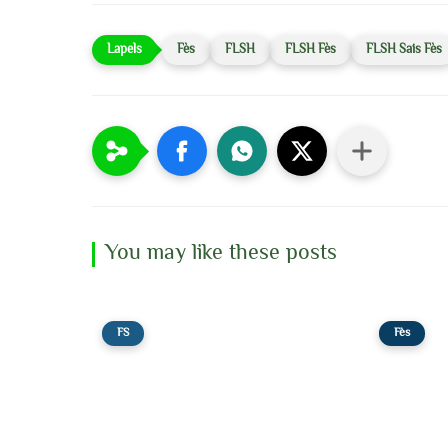
Fès
FLSH
FLSH Fès
FLSH Sais Fès
You may like these posts
FS
Fès