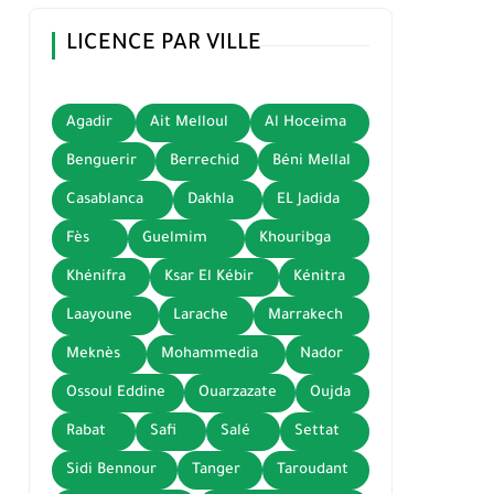
LICENCE PAR VILLE
Agadir
Ait Melloul
Al Hoceima
Benguerir
Berrechid
Béni Mellal
Casablanca
Dakhla
EL Jadida
Fès
Guelmim
Khouribga
Khénifra
Ksar El Kébir
Kénitra
Laayoune
Larache
Marrakech
Meknès
Mohammedia
Nador
Ossoul Eddine
Ouarzazate
Oujda
Rabat
Safi
Salé
Settat
Sidi Bennour
Tanger
Taroudant