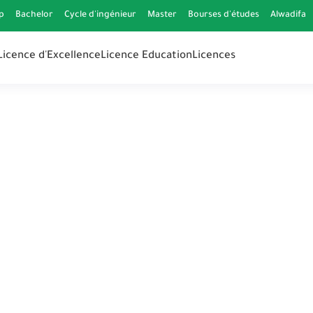
p
Bachelor
Cycle d'ingénieur
Master
Bourses d'études
Alwadifa
Licence d'Excellence
Licence Education
Licences