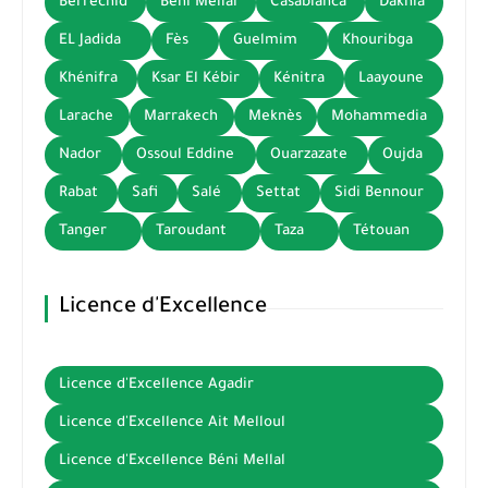
Berrechid
Béni Mellal
Casablanca
Dakhla
EL Jadida
Fès
Guelmim
Khouribga
Khénifra
Ksar El Kébir
Kénitra
Laayoune
Larache
Marrakech
Meknès
Mohammedia
Nador
Ossoul Eddine
Ouarzazate
Oujda
Rabat
Safi
Salé
Settat
Sidi Bennour
Tanger
Taroudant
Taza
Tétouan
Licence d'Excellence
Licence d'Excellence Agadir
Licence d'Excellence Ait Melloul
Licence d'Excellence Béni Mellal