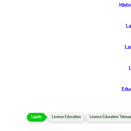
Histo
La
La
Educ
Licence Education
Licence Education Tétoua