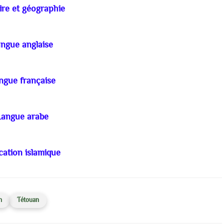
ire et géographie
ngue anglaise
ngue française
Langue arabe
ation islamique
n
Tétouan