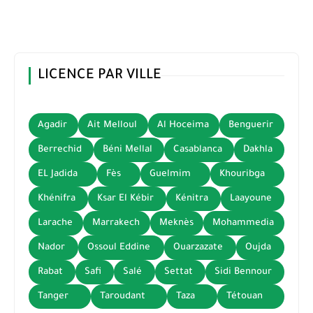
LICENCE PAR VILLE
Agadir
Ait Melloul
Al Hoceima
Benguerir
Berrechid
Béni Mellal
Casablanca
Dakhla
EL Jadida
Fès
Guelmim
Khouribga
Khénifra
Ksar El Kébir
Kénitra
Laayoune
Larache
Marrakech
Meknès
Mohammedia
Nador
Ossoul Eddine
Ouarzazate
Oujda
Rabat
Safi
Salé
Settat
Sidi Bennour
Tanger
Taroudant
Taza
Tétouan