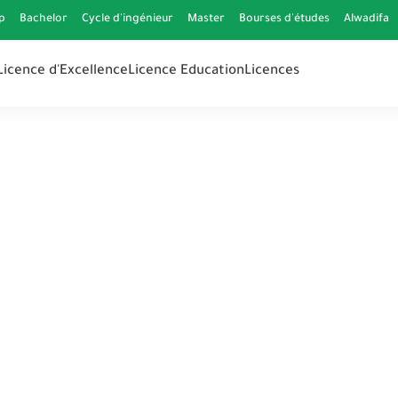
p
Bachelor
Cycle d'ingénieur
Master
Bourses d'études
Alwadifa
Licence d'Excellence
Licence Education
Licences