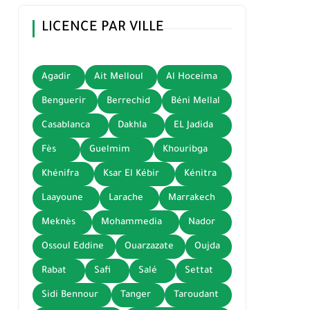
LICENCE PAR VILLE
Agadir
Ait Melloul
Al Hoceima
Benguerir
Berrechid
Béni Mellal
Casablanca
Dakhla
EL Jadida
Fès
Guelmim
Khouribga
Khénifra
Ksar El Kébir
Kénitra
Laayoune
Larache
Marrakech
Meknès
Mohammedia
Nador
Ossoul Eddine
Ouarzazate
Oujda
Rabat
Safi
Salé
Settat
Sidi Bennour
Tanger
Taroudant