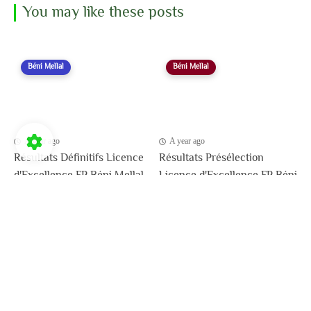
Préinscription en ligne :
Du 01/08/2024 au
14/09/2024
Inscription en ligne
Master FP Khouribga 2024-2025
FP
FP Khouribga
Khouribga
Licence d'Excellence
Licence d'Excellence Khouribga