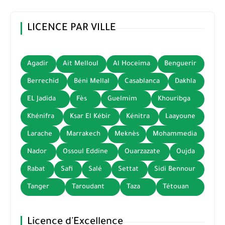
LICENCE PAR VILLE
Agadir
Ait Melloul
Al Hoceima
Benguerir
Berrechid
Béni Mellal
Casablanca
Dakhla
EL Jadida
Fès
Guelmim
Khouribga
Khénifra
Ksar El Kébir
Kénitra
Laayoune
Larache
Marrakech
Meknès
Mohammedia
Nador
Ossoul Eddine
Ouarzazate
Oujda
Rabat
Safi
Salé
Settat
Sidi Bennour
Tanger
Taroudant
Taza
Tétouan
Licence d'Excellence