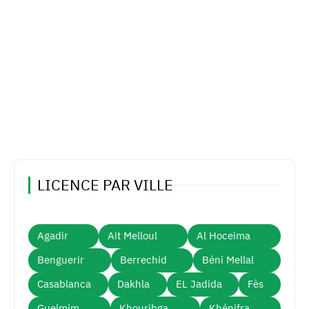
LICENCE PAR VILLE
Agadir
Ait Melloul
Al Hoceima
Benguerir
Berrechid
Béni Mellal
Casablanca
Dakhla
EL Jadida
Fès
Guelmim
Khouribga
Khénifra