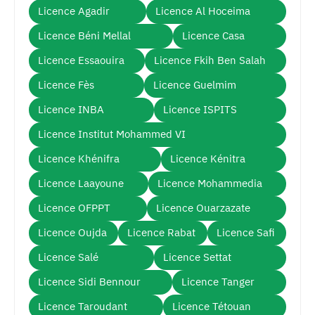
Licence Agadir
Licence Al Hoceima
Licence Béni Mellal
Licence Casa
Licence Essaouira
Licence Fkih Ben Salah
Licence Fès
Licence Guelmim
Licence INBA
Licence ISPITS
Licence Institut Mohammed VI
Licence Khénifra
Licence Kénitra
Licence Laayoune
Licence Mohammedia
Licence OFPPT
Licence Ouarzazate
Licence Oujda
Licence Rabat
Licence Safi
Licence Salé
Licence Settat
Licence Sidi Bennour
Licence Tanger
Licence Taroudant
Licence Tétouan