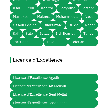
Ksar El Kébir
Kénitra
Laayoune
Larache
Marrakech
Meknès
Mohammedia
Nador
Ossoul Eddine
Ouarzazate
Oujda
Rabat
Safi
Salé
Settat
Sidi Bennour
Tanger
Taroudant
Taza
Tétouan
Licence d'Excellence
Licence d'Excellence Agadir
Licence d'Excellence Ait Melloul
Licence d'Excellence Béni Mellal
Licence d'Excellence Casablanca